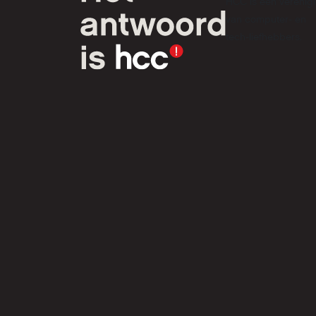
HCC is een verenig
van computer- en
tech-liefhebbers.