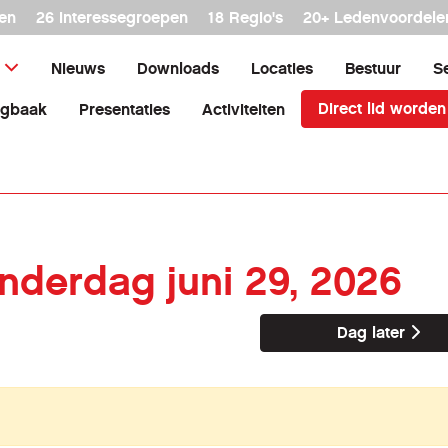
en
26 interessegroepen
18 Regio's
20+ Ledenvoordele
Nieuws
Downloads
Locaties
Bestuur
S
Direct lid worden
agbaak
Presentaties
Activiteiten
onderdag juni 29, 2026
Dag later