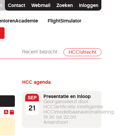
n
Contact
Webmail
Zoeken
Inloggen
eniorenAcademie
FlightSimulator
Recent bezocht:
HCC!utrecht
HCC agenda
Presentatie en inloop
SEP
Georganiseerd door:
21
HCC!artificiële Intelligentie
HCC!modelbaanautomatisering
19:30 tot 22:00
Amersfoort