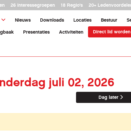
en
26 interessegroepen
18 Regio's
20+ Ledenvoordele
Nieuws
Downloads
Locaties
Bestuur
S
Direct lid worden
agbaak
Presentaties
Activiteiten
onderdag juli 02, 2026
Dag later