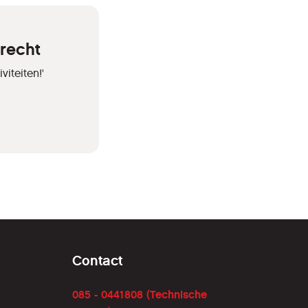
trecht
iteiten!'
Contact
085 - 0441808 (Technische