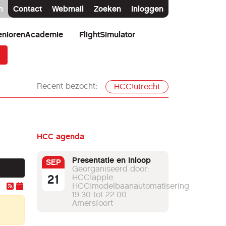
n
Contact
Webmail
Zoeken
Inloggen
eniorenAcademie
FlightSimulator
Recent bezocht:
HCC!utrecht
HCC agenda
Presentatie en inloop
SEP
Georganiseerd door:
21
HCC!apple
HCC!modelbaanautomatisering
19:30 tot 22:00
Amersfoort