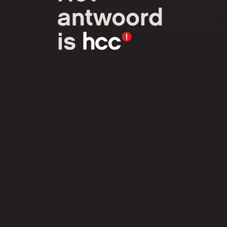
HCC is een verenig
van computer- en
tech-liefhebbers.