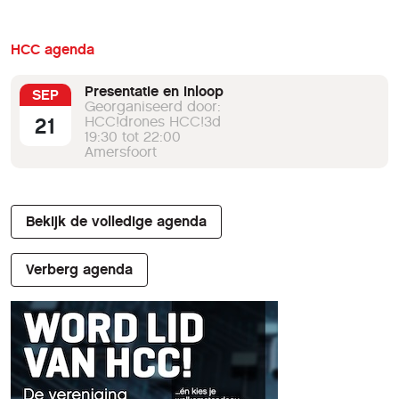
HCC agenda
Presentatie en inloop
SEP
Georganiseerd door:
21
HCC!drones HCC!3d
19:30 tot 22:00
Amersfoort
Bekijk de volledige agenda
Verberg agenda