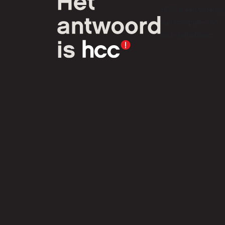
HCC is een verenig
van computer- en
tech-liefhebbers.