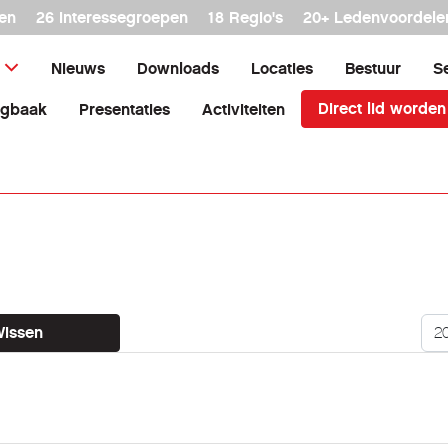
en
26 interessegroepen
18 Regio's
20+ Ledenvoordele
Nieuws
Downloads
Locaties
Bestuur
S
Direct lid worden
agbaak
Presentaties
Activiteiten
Too
issen