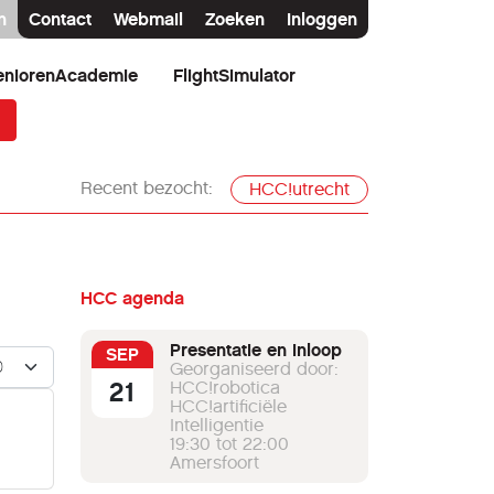
n
Contact
Webmail
Zoeken
Inloggen
eniorenAcademie
FlightSimulator
Recent bezocht:
HCC!utrecht
HCC agenda
Presentatie en inloop
SEP
n #
Georganiseerd door:
21
HCC!robotica
HCC!artificiële
Intelligentie
19:30 tot 22:00
Amersfoort