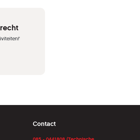
trecht
iteiten!'
Contact
085 - 0441808 (Technische