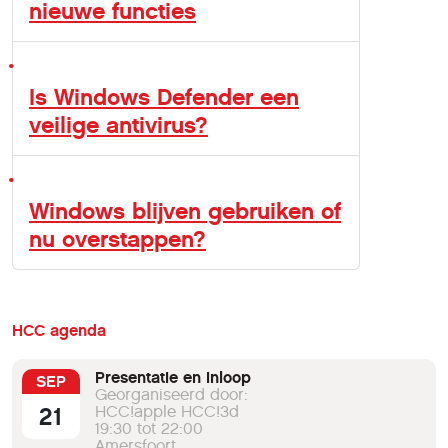
nieuwe functies
Is Windows Defender een
veilige antivirus?
Windows blijven gebruiken of
nu overstappen?
HCC agenda
Presentatie en inloop
SEP
Georganiseerd door:
21
HCC!apple HCC!3d
19:30 tot 22:00
Amersfoort