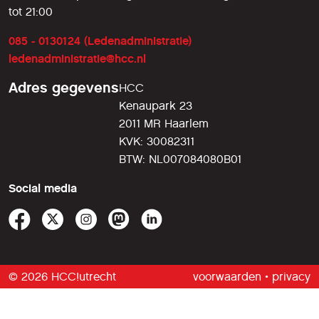
tot 21:00
085 - 0130124 (Ledenadministratie)
ledenadministratie@hcc.nl
Adres gegevens
HCC
Kenaupark 23
2011 MR Haarlem
KVK: 30082311
BTW: NL007084080B01
Social media
© 2026 HCC!utrecht
voorwaarden
•
privacy