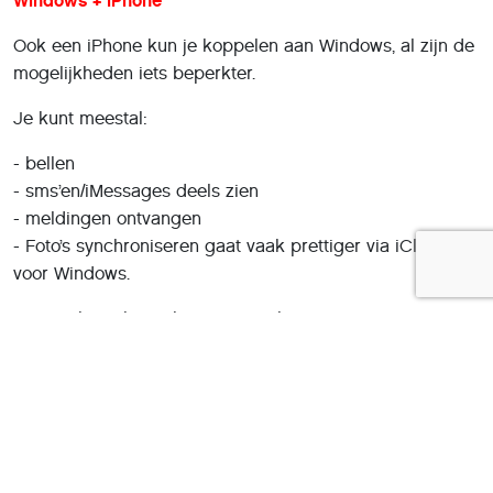
Windows + iPhone
Ook een iPhone kun je koppelen aan Windows, al zijn de
mogelijkheden iets beperkter.
Je kunt meestal:
- bellen
- sms’en/iMessages deels zien
- meldingen ontvangen
- Foto’s synchroniseren gaat vaak prettiger via iCloud
voor Windows.
MacBook + iPhone: bijna magisch
Heb je een MacBook én een iPhone? Dan werkt veel
automatisch via Apple Continuity.
Denk aan:
- sms’en vanaf je Mac