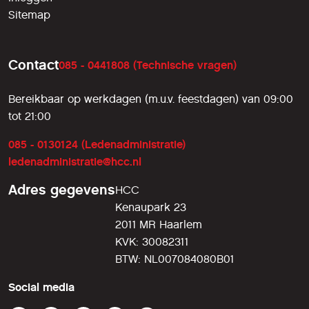
Sitemap
Contact
085 - 0441808 (Technische vragen)
Bereikbaar op werkdagen (m.u.v. feestdagen) van 09:00
tot 21:00
085 - 0130124 (Ledenadministratie)
ledenadministratie@hcc.nl
Adres gegevens
HCC
Kenaupark 23
2011 MR Haarlem
KVK: 30082311
BTW: NL007084080B01
Social media