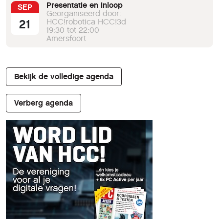
Presentatie en inloop
SEP
Georganiseerd door:
21
HCC!robotica HCC!3d
19:30 tot 22:00
Amersfoort
Bekijk de volledige agenda
Verberg agenda