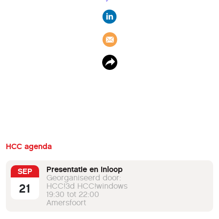
HCC agenda
Presentatie en inloop
SEP
Georganiseerd door:
21
HCC!3d HCC!windows
19:30 tot 22:00
Amersfoort