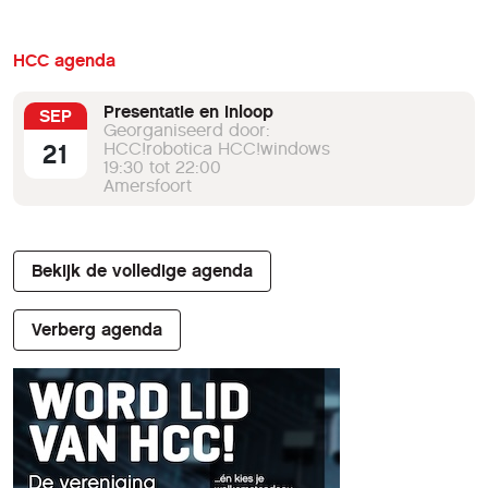
HCC agenda
Presentatie en inloop
SEP
Georganiseerd door:
21
HCC!robotica HCC!windows
19:30 tot 22:00
Amersfoort
Bekijk de volledige agenda
Verberg agenda