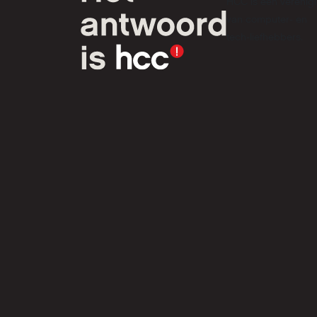
HCC is een verenig
van computer- en
tech-liefhebbers.