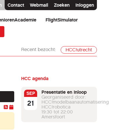
n
Contact
Webmail
Zoeken
Inloggen
eniorenAcademie
FlightSimulator
Recent bezocht:
HCC!utrecht
HCC agenda
Presentatie en inloop
SEP
Georganiseerd door:
21
HCC!modelbaanautomatisering
HCC!robotica
19:30 tot 22:00
Amersfoort