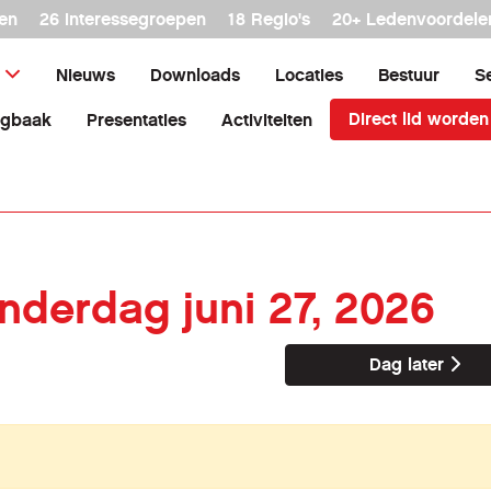
en
26 interessegroepen
18 Regio's
20+ Ledenvoordele
Nieuws
Downloads
Locaties
Bestuur
S
Direct lid worden
agbaak
Presentaties
Activiteiten
onderdag juni 27, 2026
Dag later