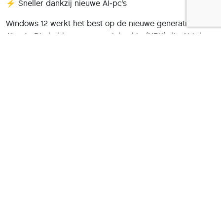
⚡ Sneller dankzij nieuwe AI‑pc’s
Windows 12 werkt het best op de nieuwe generatie
AI‑pc’s. Die hebben een speciale chip (NPU) die AI‑taken
razendsnel uitvoert.
Wat merk jij daarvan?
Copilot reageert sneller
je pc blijft koeler en stiller
vertalen, dicteren en transcriptie gaan in realtime
foto’s en video’s worden sneller bewerkt
Het voelt alsof je computer een turbo‑knop heeft
gekregen.
🔐 Veiligheid zonder gedoe
Windows 12 beschermt je beter, zonder dat jij iets hoeft
in te stellen.