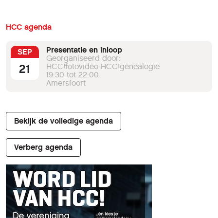
HCC agenda
Presentatie en inloop
SEP
Georganiseerd door:
21
HCC!fotovideo HCC!genealogie
19:30 tot 22:00
Amersfoort
Bekijk de volledige agenda
Verberg agenda