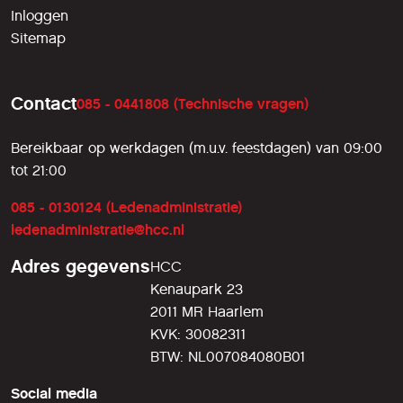
Inloggen
Sitemap
Contact
085 - 0441808 (Technische vragen)
Bereikbaar op werkdagen (m.u.v. feestdagen) van 09:00
tot 21:00
085 - 0130124 (Ledenadministratie)
ledenadministratie@hcc.nl
Adres gegevens
HCC
Kenaupark 23
2011 MR Haarlem
KVK: 30082311
BTW: NL007084080B01
Social media