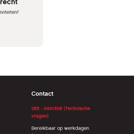
trecht
iteiten!'
Contact
085 - 0441808 (Technische
vragen)
Bereikbaar op werkdagen