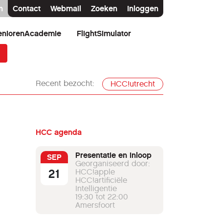
n
Contact
Webmail
Zoeken
Inloggen
eniorenAcademie
FlightSimulator
Recent bezocht:
HCC!utrecht
HCC agenda
Presentatie en inloop
SEP
Georganiseerd door:
21
HCC!apple
HCC!artificiële
Intelligentie
19:30 tot 22:00
Amersfoort