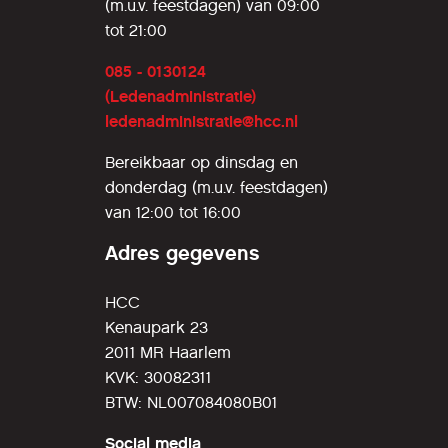
(m.u.v. feestdagen) van 09:00
tot 21:00
085 - 0130124
(Ledenadministratie)
ledenadministratie@hcc.nl
Bereikbaar op dinsdag en
donderdag (m.u.v. feestdagen)
van 12:00 tot 16:00
Adres gegevens
HCC
Kenaupark 23
2011 MR Haarlem
KVK: 30082311
BTW: NL007084080B01
Social media