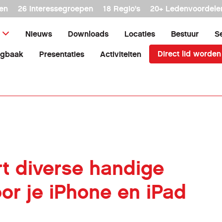
en
26 interessegroepen
18 Regio's
20+ Ledenvoordele
Nieuws
Downloads
Locaties
Bestuur
S
Direct lid worden
agbaak
Presentaties
Activiteiten
t diverse handige
or je iPhone en iPad