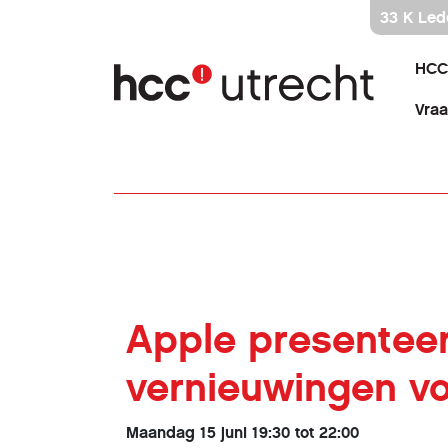
Ga
33 K Led
direct
naar
HCC
inhoud
Vra
Apple presenteer
vernieuwingen vo
Maandag 15 juni 19:30 tot 22:00