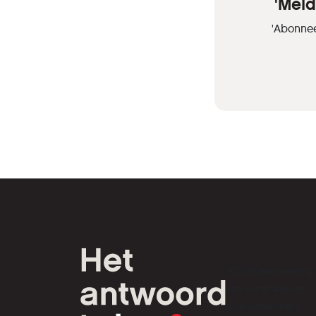
'Meld
'Abonnee
HCC is een verenig
van computer- en
tech-liefhebbers.